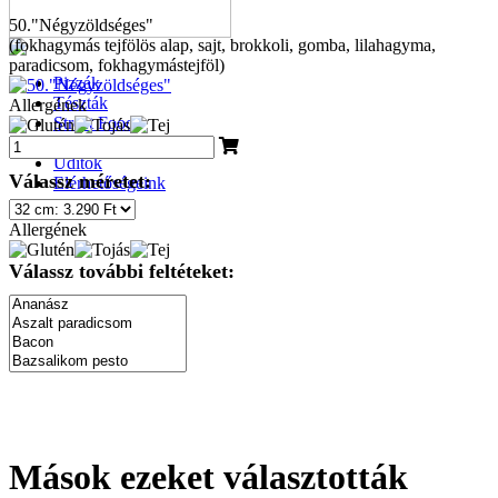
50."Négyzöldséges"
(fokhagymás tejfölös alap, sajt, brokkoli, gomba, lilahagyma,
paradicsom, fokhagymástejföl)
Pizzák
Tészták
Allergének
Street Food
Desszertek
Üdítők
Válassz méretet:
Elérhetőségeink
Allergének
Válassz további feltéteket:
Mások ezeket választották