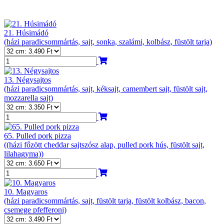
21. Húsimádó
(házi paradicsommártás, sajt, sonka, szalámi, kolbász, füstölt tarja)
13. Négysajtos
(házi paradicsommártás, sajt, kéksajt, camembert sajt, füstölt sajt,
mozzarella sajt)
65. Pulled pork pizza
((házi főzött cheddar sajtszósz alap, pulled pork hús, füstölt sajt,
lilahagyma))
10. Magyaros
(házi paradicsommártás, sajt, füstölt tarja, füstölt kolbász, bacon,
csemege pfefferoni)