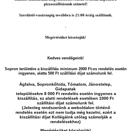
pizzaszállításunk szünetel!
Szerdától
-vasárnapig továbbra is 21:00 óráig szállítunk.
.
Megértésüket kös
zönjük!
Kedves vendégeink!
Sopron
területére a kiszállítás minimum 2000 Ft-os rendelés esetén
ingyenes, alatta 500 Ft szállítási díjat számolunk fel.
Ágfalva, Sopronkőhida,
Tómalom, Jánostelep,
Gidapatak
településekre 8 000 Ft rendelés esetén ingyenes a
kiszállítás, ez alatti rendelések esetében 1000 Ft
szállítási díjat számolunk fel.
(Jelenleg rendszerünk a weboldalon történő
rendelés esetén ezt nem tudja még kezelni, ezért a
kiszállítási díjat Kollégáink utólag számolják a
rendelésekhez)
Megértésüket köszönjük!