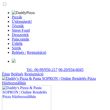
Pizzák
Újdonságok!
Tészták
Street Food
Desszertek
Palacsinták
Üdítők
Sörök
Belépés /
Regisztráció
Tel.: 06-99/950-217
06-20/934-6045
Étlap
Belépés
Regisztráció