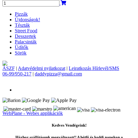
Pizzák
Újdonságok!
Tészták
Street Food
Desszertek
Palacsinták
Üdítők
Sörök
ÁSZF
|
Adatvédelmi nyilatkozat
|
Leiratkozás Hírlevél/SMS
06-99/950-217
|
daddypizza@gmail.com
WebPlane - Webes applikációk
Kedves Vendégeink!
Házhoz szállításunk megváltozott!! A hétfő és keddi napokon a