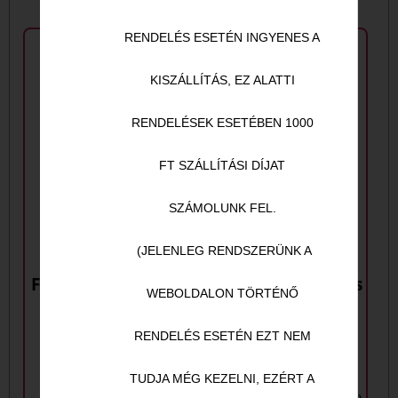
RENDELÉS ESETÉN INGYENES A
KISZÁLLÍTÁS, EZ ALATTI
RENDELÉSEK ESETÉBEN 1000
FT SZÁLLÍTÁSI DÍJAT
SZÁMOLUNK FEL.
(JELENLEG RENDSZERÜNK A
Fahéjas palacsinta
63. Dupla bacon-os
WEBOLDALON TÖRTÉNŐ
pizza
((fokhagymás-tejfölös
RENDELÉS ESETÉN EZT NEM
alap, mozzarella sajt,
DUPLA bacon,
TUDJA MÉG KEZELNI, EZÉRT A