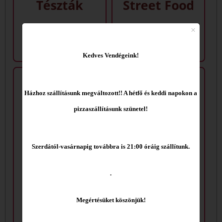
Tészták
Street Food
Kedves Vendégeink!
Házhoz szállításunk megváltozott!! A hétfő és keddi napokon a
pizzaszállításunk szünetel!
Szerdától
-vasárnapig továbbra is 21:00 óráig szállítunk.
.
Desszertek
Palacsinták
Megértésüket kös
zönjük!