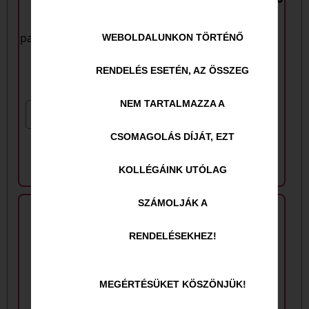
ml
(házi
paradicsommártás, sajt,
WEBOLDALUNKON TÖRTÉNŐ
mozzarella)
RENDELÉS ESETÉN, AZ ÖSSZEG
NEM TARTALMAZZA A
450
Ft
CSOMAGOLÁS DÍJÁT, EZT
KOLLÉGÁINK UTÓLAG
SZÁMOLJÁK A
RENDELÉSEKHEZ!
MEGÉRTÉSÜKET KÖSZÖNJÜK!