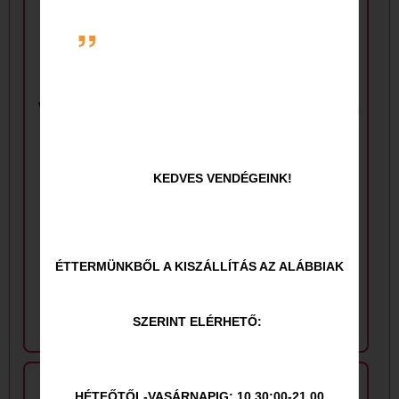
Vanília pudingos
Kakaós palacsinta
karamellás
palacsinta
KEDVES VENDÉGEINK!
605
Ft
350
Ft
ÉTTERMÜNKBŐL A KISZÁLLÍTÁS AZ ALÁBBIAK
SZERINT ELÉRHETŐ:
HÉTFŐTŐL-VASÁRNAPIG: 10.30:00-21.00