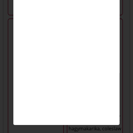
Naturaqua
Pulled pork box
szénsavmentes
((tépett BBQ malachús,
ásványvíz 0,5l
édesburgonya, rántott
hagymakarika, coleslaw