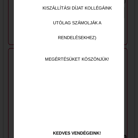
lilahagyma, tükörtojás))
KISZÁLLÍTÁSI DÍJAT KOLLÉGÁINK
350
Ft
UTÓLAG SZÁMOLJÁK A
RENDELÉSEKHEZ)
MEGÉRTÉSÜKET KÖSZÖNJÜK!
KEDVES VENDÉGEINK!
2. Sajtos
Hell energiaital 250