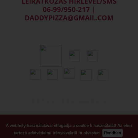
LEIRATKOZÁS HÍRLEVÉL/SMS
06-99/950-217
|
DADDYPIZZA@GMAIL.COM
WebPlane - Webes applikációk
A webhely használatával elfogadja a cookie-k használatát! Az ehez
tartozó adatvédelmi irányelvekről
itt olvashat
Rendben