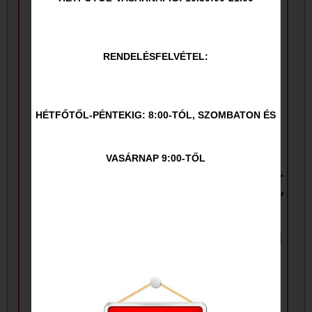
RENDELÉSFELVÉTEL:
HÉTFŐTŐL-PÉNTEKIG: 8:00-TÓL, SZOMBATON ÉS
VASÁRNAP 9:00-TŐL
Diós-lekváros
Street Food BOX 2.
palacsinta
hasábburgonyával,
édes-chilis
mártogatóval és
coleslaw salátával
Újdonság!!!
((Fish and Chips,
605
Ft
4.190
Ft
Kentucky csirkecsíkok,