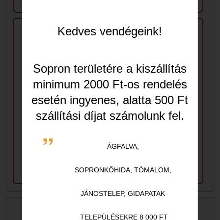
Kedves vendégeink!
Sopron
területére a kiszállítás
minimum 2000 Ft-os rendelés
esetén ingyenes, alatta 500 Ft
szállítási díjat számolunk fel.
Üdítők
Sörök
ÁGFALVA,
SOPRONKŐHIDA,
TÓMALOM,
JÁNOSTELEP, GIDAPATAK
KÍNÁLATUNKBÓL
TELEPÜLÉSEKRE 8 000 FT