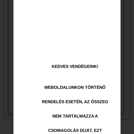
3. Spagetti
5. Tejfölös
Carbonara
pulykacsíkok
penne tésztával
KEDVES VENDÉGEINK!
3.620
Ft
3.620
Ft
WEBOLDALUNKON TÖRTÉNŐ
RENDELÉS ESETÉN, AZ ÖSSZEG
NEM TARTALMAZZA A
CSOMAGOLÁS DÍJÁT, EZT