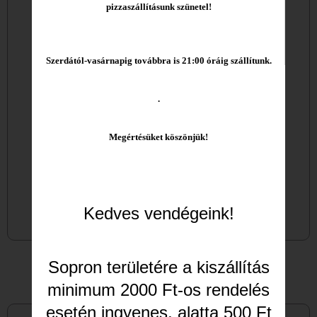
pizzaszállításunk szünetel!
Allergének
Szerdától
-vasárnapig továbbra is 21:00 óráig szállítunk.
.
Megértésüket kös
zönjük!
Ára:
2.990
Ft
Kedves vendégeink!
Sopron
területére a kiszállítás
minimum 2000 Ft-os rendelés
esetén ingyenes, alatta 500 Ft