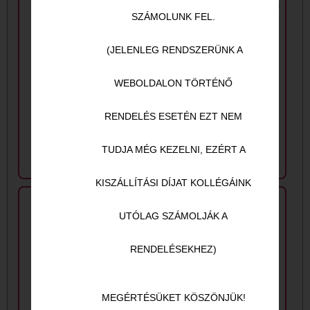
krémsajtos penne
(kérésre csípősen)
SZÁMOLUNK FEL.
tészta
(JELENLEG RENDSZERÜNK A
WEBOLDALON TÖRTÉNŐ
3.890
Ft
2.990
Ft
RENDELÉS ESETÉN EZT NEM
TUDJA MÉG KEZELNI, EZÉRT A
KISZÁLLÍTÁSI DÍJAT KOLLÉGÁINK
UTÓLAG SZÁMOLJÁK A
RENDELÉSEKHEZ)
MEGÉRTÉSÜKET KÖSZÖNJÜK!