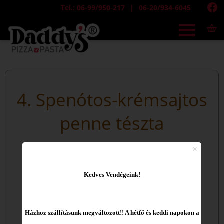
Tel.: 06-99/950-217
06-20/934-6045
4. Spenótos-krémsajtos
penne tészta
Kedves Vendégeink!
Házhoz szállításunk megváltozott!! A hétfő és keddi napokon a