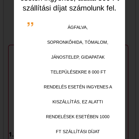
MÁSOK EZEKET
szállítási díjat számolunk fel.
VÁLASZTOTTÁK
ÁGFALVA,
SOPRONKŐHIDA,
TÓMALOM,
JÁNOSTELEP, GIDAPATAK
TELEPÜLÉSEKRE 8 000 FT
RENDELÉS ESETÉN INGYENES A
KISZÁLLÍTÁS, EZ ALATTI
RENDELÉSEK ESETÉBEN 1000
FT SZÁLLÍTÁSI DÍJAT
1. Bolognai spagetti
4. Spenótos-