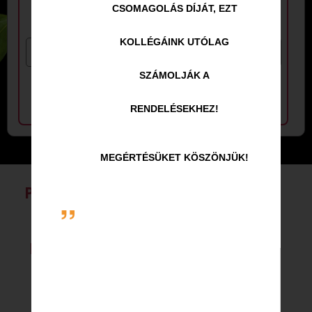
póréhagyma)
CSOMAGOLÁS DÍJÁT, EZT
KOLLÉGÁINK UTÓLAG
SZÁMOLJÁK A
RENDELÉSEKHEZ!
MEGÉRTÉSÜKET KÖSZÖNJÜK!
PIZZÁK
ÚJDONSÁGOK!
TÉSZTÁK
STREET FOOD
DESSZERTEK
PALACSINTÁK
ÜDÍTŐK
SÖRÖK