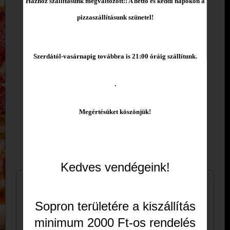
Házhoz szállításunk megváltozott!! A hétfő és keddi napokon a
pizzaszállításunk szünetel!
Allergének
Szerdától
-vasárnapig továbbra is 21:00 óráig szállítunk.
.
Megértésüket kös
zönjük!
Válassz méretet:
Kedves vendégeink!
Alap feltétek
Füstölt tarja
Sopron
területére a kiszállítás
Lilahagyma
minimum 2000 Ft-os rendelés
Mozzarella sajt