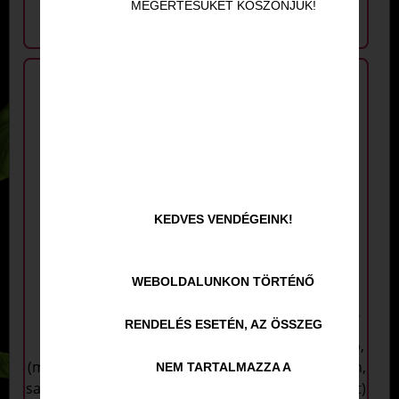
MEGÉRTÉSÜKET KÖSZÖNJÜK!
KEDVES VENDÉGEINK!
WEBOLDALUNKON TÖRTÉNŐ
24. Mustáros-
30. Papi kedvence
RENDELÉS ESETÉN, AZ ÖSSZEG
csirkés 2.
(fokhagymás tejföl alap,
(mustáros-tejfölös alap,
sajt, füstölt tarja, bacon,
NEM TARTALMAZZA A
sajt, csirkecsíkok, bacon,
lilahagyma, camembert)