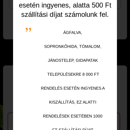
Sajt
esetén ingyenes, alatta 500 Ft
szállítási díjat számolunk fel.
Válassz további feltéteket:
Nincs feltét kiválasztva
ÁGFALVA,
SOPRONKŐHIDA,
TÓMALOM,
JÁNOSTELEP, GIDAPATAK
MÁSOK EZEKET
TELEPÜLÉSEKRE 8 000 FT
RENDELÉS ESETÉN INGYENES A
VÁLASZTOTTÁK
KISZÁLLÍTÁS, EZ ALATTI
RENDELÉSEK ESETÉBEN 1000