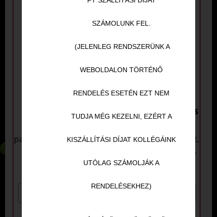
FT SZÁLLÍTÁSI DÍJAT
SZÁMOLUNK FEL.
(JELENLEG RENDSZERÜNK A
WEBOLDALON TÖRTÉNŐ
RENDELÉS ESETÉN EZT NEM
17. Tonhalas
8. Spenótos-csirkés
TUDJA MÉG KEZELNI, EZÉRT A
(házi
(házi
paradicsommártás, sajt,
paradicsommártás, sajt,
KISZÁLLÍTÁSI DÍJAT KOLLÉGÁINK
tonhal, feta sajt,
fokhagymás parajlevél,
lilahagyma)
feta sajt, csirkecsíkok)
UTÓLAG SZÁMOLJÁK A
RENDELÉSEKHEZ)