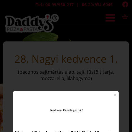
Tel.: 06-99/950-217
06-20/934-6045
28. Nagyi kedvence 1.
(baconos sajtmártás alap, sajt, füstölt tarja,
mozzarella, lilahagyma)
Kedves Vendégeink!